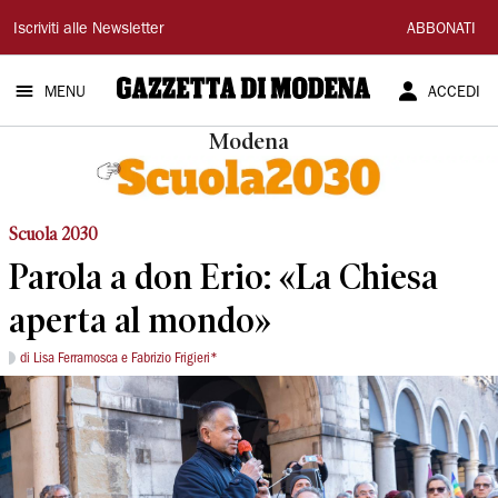
Gazzetta
Iscriviti alle Newsletter
ABBONATI
di
MENU
ACCEDI
Modena
Modena
Scuola 2030
Parola a don Erio: «La Chiesa
aperta al mondo»
di Lisa Ferramosca e Fabrizio Frigieri*