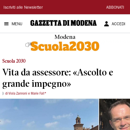
Gazzetta
Iscriviti alle Newsletter
ABBONATI
di
MENU
ACCEDI
Modena
Modena
Scuola 2030
Vita da assessore: «Ascolto e
grande impegno»
di Viola Zannoni e Marie Fall*