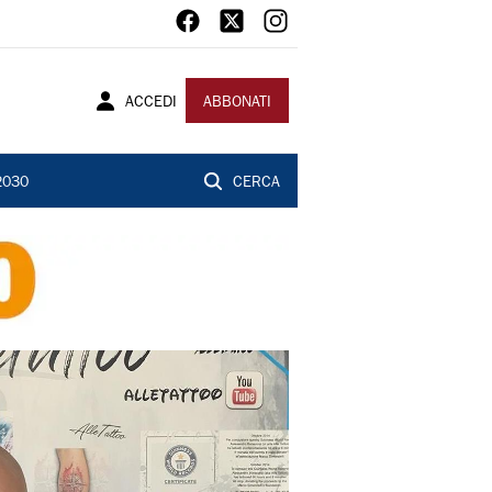
ACCEDI
ABBONATI
2030
CERCA