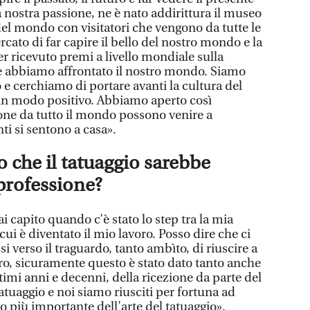
la nostra passione, ne è nato addirittura il museo
del mondo con visitatori che vengono da tutte le
ato di far capire il bello del nostro mondo e la
ver ricevuto premi a livello mondiale sulla
 abbiamo affrontato il nostro mondo. Siamo
 e cerchiamo di portare avanti la cultura del
in modo positivo. Abbiamo aperto così
one da tutto il mondo possono venire a
nti si sentono a casa».
 che il tatuaggio sarebbe
 professione?
i capito quando c’è stato lo step tra la mia
ui è diventato il mio lavoro. Posso dire che ci
ssi verso il traguardo, tanto ambìto, di riuscire a
oro, sicuramente questo è stato dato tanto anche
imi anni e decenni, della ricezione da parte del
tuaggio e noi siamo riusciti per fortuna ad
 più importante dell’arte del tatuaggio».