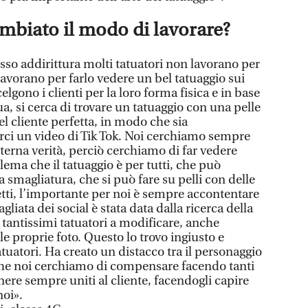
ambiato il modo di lavorare?
sso addirittura molti tatuatori non lavorano per
lavorano per farlo vedere un bel tatuaggio sui
celgono i clienti per la loro forma fisica e in base
tua, si cerca di trovare un tatuaggio con una pelle
l cliente perfetta, in modo che sia
rci un video di Tik Tok. Noi cerchiamo sempre
eterna verità, perciò cerchiamo di far vedere
ema che il tatuaggio è per tutti, che può
a smagliatura, che si può fare su pelli con delle
fetti, l’importante per noi è sempre accontentare
agliata dei social è stata data dalla ricerca della
 tantissimi tatuatori a modificare, anche
 proprie foto. Questo lo trovo ingiusto e
tuatori. Ha creato un distacco tra il personaggio
 che noi cerchiamo di compensare facendo tanti
ere sempre uniti al cliente, facendogli capire
oi».