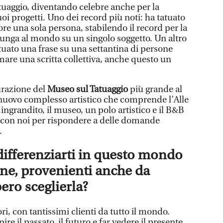
tuaggio, diventando celebre anche per la
i progetti. Uno dei record più noti: ha tatuato
re una sola persona, stabilendo il record per la
 lunga al mondo su un singolo soggetto. Un altro
atuato una frase su una settantina di persone
re una scritta collettiva, anche questo un
urazione del
Museo sul Tatuaggio
più grande al
nuovo complesso artistico che comprende l’Alle
ingrandito, il museo, un polo artistico e il B&B
 con noi per rispondere a delle domande
.
differenziarti in questo mondo
one, provenienti anche da
ero sceglierla?
i, con tantissimi clienti da tutto il mondo.
re il passato, il futuro e far vedere il presente