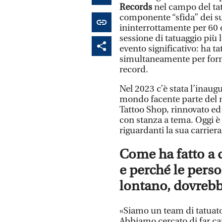
Records
nel campo del ta
componente “sfida” dei suo
ininterrottamente per 60 o
sessione di tatuaggio più
evento significativo: ha t
simultaneamente per forma
record.
Nel 2023 c’è stata l’inaug
mondo facente parte del 
Tattoo Shop, rinnovato ed 
con stanza a tema. Oggi è
riguardanti la sua carriera
Come ha fatto a 
e perché le pers
lontano, dovrebb
«Siamo un team di tatuator
Abbiamo cercato di far capi