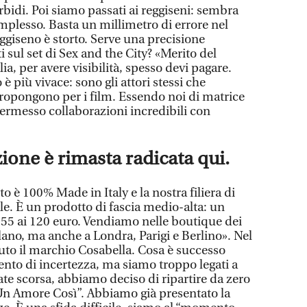
idi. Poi siamo passati ai reggiseni: sembra
omplesso. Basta un millimetro di errore nel
eggiseno è storto. Serve una precisione
i sul set di Sex and the City? «Merito del
ia, per avere visibilità, spesso devi pagare.
 è più vivace: sono gli attori stessi che
propongono per i film. Essendo noi di matrice
ermesso collaborazioni incredibili con
ione è rimasta radicata qui.
o è 100% Made in Italy e la nostra filiera di
ale. È un prodotto di fascia medio-alta: un
 55 ai 120 euro. Vendiamo nelle boutique dei
lano, ma anche a Londra, Parigi e Berlino». Nel
duto il marchio Cosabella. Cosa è successo
to di incertezza, ma siamo troppo legati a
te scorsa, abbiamo deciso di ripartire da zero
n Amore Così”. Abbiamo già presentato la