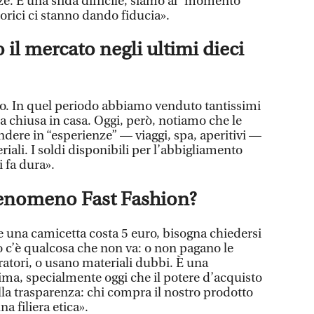
nze. È una sfida difficile, siamo al “momento
storici ci stanno dando fiducia».
il mercato negli ultimi dieci
to. In quel periodo abbiamo venduto tantissimi
a chiusa in casa. Oggi, però, notiamo che le
dere in “esperienze” — viaggi, spa, aperitivi —
riali. I soldi disponibili per l’abbigliamento
i fa dura».
fenomeno Fast Fashion?
 una camicetta costa 5 euro, bisogna chiedersi
o c’è qualcosa che non va: o non pagano le
ratori, o usano materiali dubbi. È una
ima, specialmente oggi che il potere d’acquisto
lla trasparenza: chi compra il nostro prodotto
 filiera etica».