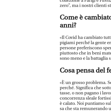
collezione a Parigi e Fire
zero”, ma i nostri clienti 
Come è cambiato 
anni?
«Il Covid ha cambiato tut
pigiami perché la gente er
persone preferiscono spen
piuttosto che in beni mate
sono meno e la battaglia s
Cosa pensa del 
«È un grosso problema. Se
perché. Significa che sott
tasse, o non pagano i lavo
concorrenza sleale fortiss
è calato. Noi puntiamo su
sa che sta remunerando una