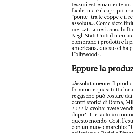
tessuti estremamente morb
facile, ma è il capo più c
“ponte” tra le coppe e il r
assoluta». Come siete finit
mercato americano. In Ital
Negli Stati Uniti il mercato
comprano i prodotti e li 
americana, questo ci ha p
Hollywood».
Eppure la produz
«Assolutamente. Il prodott
fornitori è quasi tutta loc
reggiseno può costare dai
centri storici di Roma, Mi
2022 la svolta: avete ven
dopo? «C’è stato un momen
questo mondo. Così, l’esta
con un nuovo marchio: “U