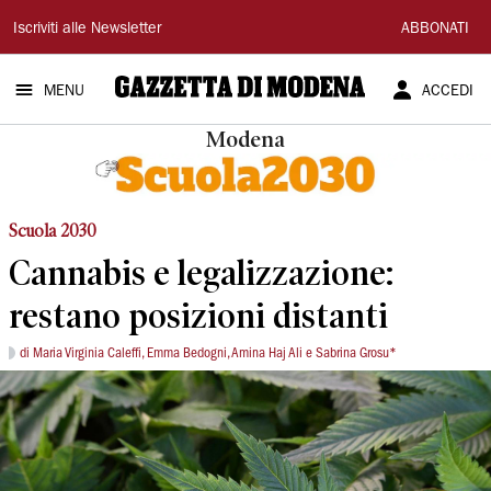
Gazzetta
Iscriviti alle Newsletter
ABBONATI
di
MENU
ACCEDI
Modena
Modena
Scuola 2030
Cannabis e legalizzazione:
restano posizioni distanti
di Maria Virginia Caleffi, Emma Bedogni, Amina Haj Ali e Sabrina Grosu*