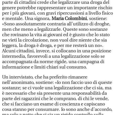
parte di cittadini crede che legalizzare una droga del
genere potrebbe rappresentare un importante rischio
per i più giovani, con gravi ripercussioni a livello fisico
e mentale. Una signora,
Maria Colombini
, sostiene:
«Sono assolutamente contraria all’utilizzo di droghe,
men che meno a legalizzarle. Queste sono sostanze
che rovinano la vita ai giovani ed è giusto che lo stato
ne vieti la circolazione, non vuol dire niente che sia
leggera, la droga è droga, e per me resterà un no».
Alcuni cittadini, invece, si collocano in una posizione
intermedia, favorevoli a una legalizzazione solo se
accompagnata da norme rigide, una campagna di
informazione e limiti chiari sul consumo.
Un intervistato, che ha preferito rimanere
nell’anonimato, sostiene: «Io non faccio uso di queste
sostanze; se ci vuole una legalizzazione che ci sia, ma
è necessario che sia presente una responsabilità da
parte dei ragazzini che le comprano, di chi le vende,
che si facciano un esame di coscienza e capiscano
cosa stanno per consumare. Io sono anche d’accordo,
ma solo a patto che ci sia un rigido controllo sulla