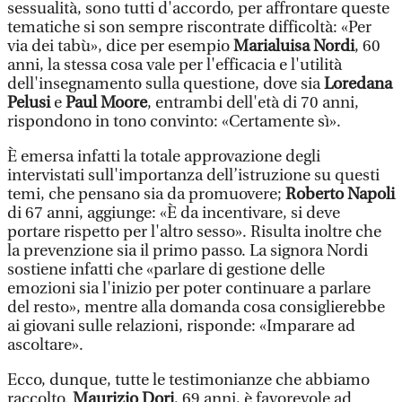
sessualità, sono tutti d'accordo, per affrontare queste
tematiche si son sempre riscontrate difficoltà: «Per
via dei tabù», dice per esempio
Marialuisa Nordi
, 60
anni, la stessa cosa vale per l'efficacia e l'utilità
dell'insegnamento sulla questione, dove sia
Loredana
Pelusi
e
Paul Moore
, entrambi dell'età di 70 anni,
rispondono in tono convinto: «Certamente sì».
È emersa infatti la totale approvazione degli
intervistati sull'importanza dell’istruzione su questi
temi, che pensano sia da promuovere;
Roberto Napoli
di 67 anni, aggiunge: «È da incentivare, si deve
portare rispetto per l'altro sesso». Risulta inoltre che
la prevenzione sia il primo passo. La signora Nordi
sostiene infatti che «parlare di gestione delle
emozioni sia l'inizio per poter continuare a parlare
del resto», mentre alla domanda cosa consiglierebbe
ai giovani sulle relazioni, risponde: «Imparare ad
ascoltare».
Ecco, dunque, tutte le testimonianze che abbiamo
raccolto.
Maurizio Dori
, 69 anni, è favorevole ad