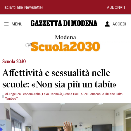
Gazzetta
Iscriviti alle Newsletter
ABBONATI
di
MENU
ACCEDI
Modena
Modena
Scuola 2030
Affettività e sessualità nelle
scuole: «Non sia più un tabù»
di Angelica Leonora Anile, Erika Cannavò, Gracia Colli, Alice Pellacani e Jilliene Faith
Yambao*