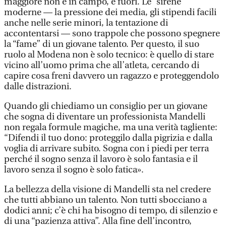
maggiore non è in campo, è fuori. Le “sirene”
moderne — la pressione dei media, gli stipendi facili
anche nelle serie minori, la tentazione di
accontentarsi — sono trappole che possono spegnere
la “fame” di un giovane talento. Per questo, il suo
ruolo al Modena non è solo tecnico: è quello di stare
vicino all’uomo prima che all’atleta, cercando di
capire cosa freni davvero un ragazzo e proteggendolo
dalle distrazioni.
Quando gli chiediamo un consiglio per un giovane
che sogna di diventare un professionista Mandelli
non regala formule magiche, ma una verità tagliente:
“Difendi il tuo dono: proteggilo dalla pigrizia e dalla
voglia di arrivare subito. Sogna con i piedi per terra
perché il sogno senza il lavoro è solo fantasia e il
lavoro senza il sogno è solo fatica».
La bellezza della visione di Mandelli sta nel credere
che tutti abbiano un talento. Non tutti sbocciano a
dodici anni; c’è chi ha bisogno di tempo, di silenzio e
di una “pazienza attiva”. Alla fine dell’incontro,