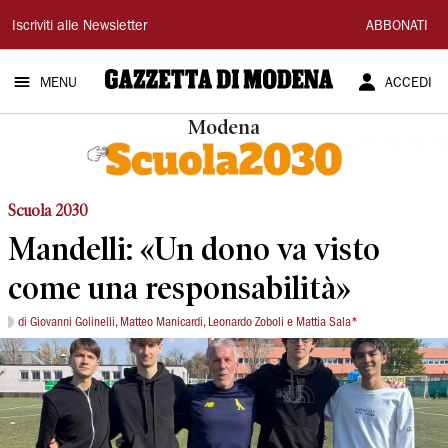
Gazzetta
Iscriviti alle Newsletter
ABBONATI
di
MENU
ACCEDI
Modena
Modena
Scuola 2030
Mandelli: «Un dono va visto
come una responsabilità»
di Giovanni Golinelli, Matteo Manicardi, Leonardo Zoboli e Mattia Sala*