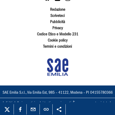
Redazione
Scriveteci
Pubblicità
Privacy
Codice Etico e Modello 231
Cookie policy
Termini e condizioni
SAE Emilia S.r.l., Via Emilia Est, 985 – 41122, Modena – PI 04155780366
I diritti delle immagini e dei testi sono riservati. È espressamente vietata la
loro riproduzione con qualsiasi mezzo e l'adattamento totale o parziale.