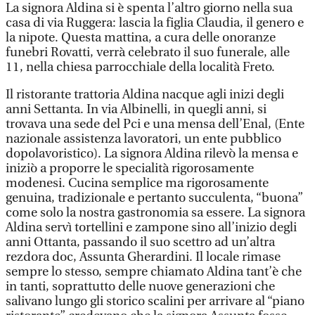
La signora Aldina si è spenta l’altro giorno nella sua
casa di via Ruggera: lascia la figlia Claudia, il genero e
la nipote. Questa mattina, a cura delle onoranze
funebri Rovatti, verrà celebrato il suo funerale, alle
11, nella chiesa parrocchiale della località Freto.
Il ristorante trattoria Aldina nacque agli inizi degli
anni Settanta. In via Albinelli, in quegli anni, si
trovava una sede del Pci e una mensa dell’Enal, (Ente
nazionale assistenza lavoratori, un ente pubblico
dopolavoristico). La signora Aldina rilevò la mensa e
iniziò a proporre le specialità rigorosamente
modenesi. Cucina semplice ma rigorosamente
genuina, tradizionale e pertanto succulenta, “buona”
come solo la nostra gastronomia sa essere. La signora
Aldina servì tortellini e zampone sino all’inizio degli
anni Ottanta, passando il suo scettro ad un’altra
rezdora doc, Assunta Gherardini. Il locale rimase
sempre lo stesso, sempre chiamato Aldina tant’è che
in tanti, soprattutto delle nuove generazioni che
salivano lungo gli storico scalini per arrivare al “piano