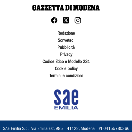
Redazione
Scriveteci
Pubblicità
Privacy
Codice Etico e Modello 231
Cookie policy
Termini e condizioni
SAE Emilia S.r.l., Via Emilia Est, 985 – 41122, Modena – PI 04155780366