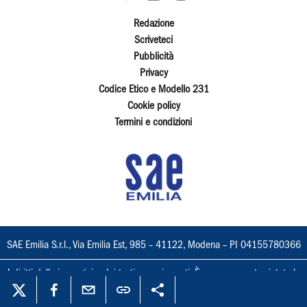
Redazione
Scriveteci
Pubblicità
Privacy
Codice Etico e Modello 231
Cookie policy
Termini e condizioni
SAE Emilia S.r.l., Via Emilia Est, 985 – 41122, Modena – PI 04155780366
I diritti delle immagini e dei testi sono riservati. È espressamente vietata la
loro riproduzione con qualsiasi mezzo e l'adattamento totale o parziale.