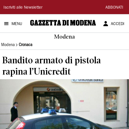
Gazzetta
Iscriviti alle Newsletter
ABBONATI
di
MENU
ACCEDI
Modena
Modena
Modena
Cronaca
Bandito armato di pistola
rapina l’Unicredit