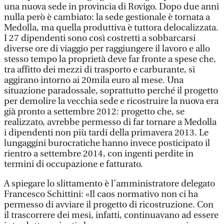
una nuova sede in provincia di Rovigo. Dopo due anni
nulla però è cambiato: la sede gestionale è tornata a
Medolla, ma quella produttiva è tuttora delocalizzata.
I 27 dipendenti sono così costretti a sobbarcarsi
diverse ore di viaggio per raggiungere il lavoro e allo
stesso tempo la proprietà deve far fronte a spese che,
tra affitto dei mezzi di trasporto e carburante, si
aggirano intorno ai 20mila euro al mese. Una
situazione paradossale, soprattutto perché il progetto
per demolire la vecchia sede e ricostruire la nuova era
già pronto a settembre 2012: progetto che, se
realizzato, avrebbe permesso di far tornare a Medolla
i dipendenti non più tardi della primavera 2013. Le
lungaggini burocratiche hanno invece posticipato il
rientro a settembre 2014, con ingenti perdite in
termini di occupazione e fatturato.
A spiegare lo slittamento è l’amministratore delegato
Francesco Schittini: «Il caos normativo non ci ha
permesso di avviare il progetto di ricostruzione. Con
il trascorrere dei mesi, infatti, continuavano ad essere