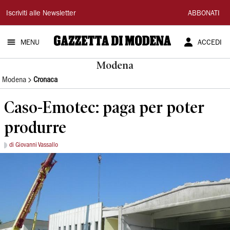
Gazzetta
Iscriviti alle Newsletter
ABBONATI
di
MENU
ACCEDI
Modena
Modena
Modena
Cronaca
Caso-Emotec: paga per poter
produrre
di Giovanni Vassallo