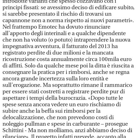
introdotte varianti che spesso cozzavano con i
principi fissati: se avessimo deciso di edificare subito,
si sarebbe presentato il rischio di trovarsi un
capannone non a norma rispetto ai nuovi parametri».
Nel frattempo Emotec ha dovuto rinunciare
all’apporto degli interinali e a qualche dipendente
che non ha voluto (o potuto) intraprendere la nuova
impegnativa avventura, il fatturato del 2013 ha
registrato perdite di due milioni e la mancata
ricostruzione costa annualmente circa 100mila euro
di affitti. Solo da qualche mese poi la ditta è riuscita a
consegnare la pratica per i rimborsi, anche se regna
ancora grande incertezza sulla loro entità e
sull’erogazione. Ma soprattutto rimane il rammarico
per essere stati costretti a registrare perdite pur di
aspettare i tempi della burocrazia. «Dopo tutte le
spese senza ancora vedere un euro rischiamo di
subire anche la beffa sui rimborsi per la
delocalizzazione, che non prevedono costi di
noleggio pullman e spese in carburante – prosegue
Schittini - Ma non molliamo, anzi abbiamo deciso di
rilanciare». Il progetto infatti prevede, accanto alla