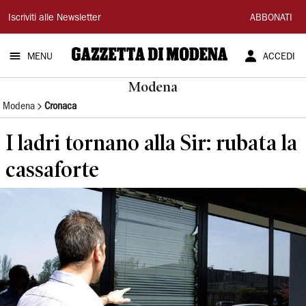
Gazzetta
Iscriviti alle Newsletter
ABBONATI
di
MENU
ACCEDI
Modena
Modena
Modena
Cronaca
I ladri tornano alla Sir: rubata la
cassaforte