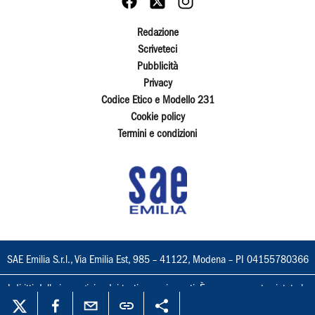
Redazione
Scriveteci
Pubblicità
Privacy
Codice Etico e Modello 231
Cookie policy
Termini e condizioni
SAE Emilia S.r.l., Via Emilia Est, 985 – 41122, Modena – PI 04155780366
I diritti delle immagini e dei testi sono riservati. È espressamente vietata la
loro riproduzione con qualsiasi mezzo e l'adattamento totale o parziale.