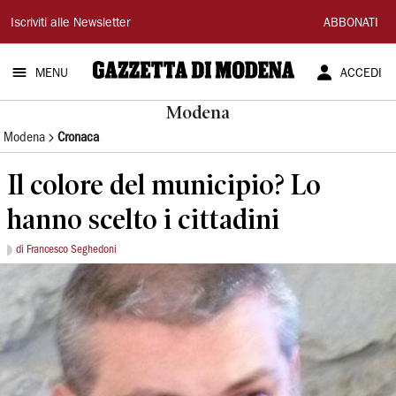
Gazzetta
Iscriviti alle Newsletter
ABBONATI
di
MENU
ACCEDI
Modena
Modena
Modena
Cronaca
Il colore del municipio? Lo
hanno scelto i cittadini
di Francesco Seghedoni