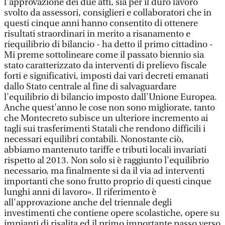
l'approvazione dei due atti, sia per il duro lavoro
svolto da assessori, consiglieri e collaboratori che in
questi cinque anni hanno consentito di ottenere
risultati straordinari in merito a risanamento e
riequilibrio di bilancio - ha detto il primo cittadino -
Mi preme sottolineare come il passato biennio sia
stato caratterizzato da interventi di prelievo fiscale
forti e significativi, imposti dai vari decreti emanati
dallo Stato centrale al fine di salvaguardare
l'equilibrio di bilancio imposto dall'Unione Europea.
Anche quest'anno le cose non sono migliorate, tanto
che Montecreto subisce un ulteriore incremento ai
tagli sui trasferimenti Statali che rendono difficili i
necessari equilibri contabili. Nonostante ciò,
abbiamo mantenuto tariffe e tributi locali invariati
rispetto al 2013. Non solo si è raggiunto l'equilibrio
necessario, ma finalmente si da il via ad interventi
importanti che sono frutto proprio di questi cinque
lunghi anni di lavoro». Il riferimento è
all'approvazione anche del triennale degli
investimenti che contiene opere scolastiche, opere su
impianti di risalita ed il primo importante passo verso