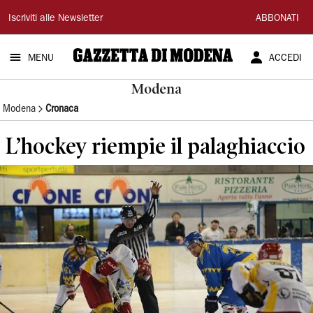
Gazzetta
Iscriviti alle Newsletter
ABBONATI
di
MENU
ACCEDI
Modena
Modena
Modena
Cronaca
L’hockey riempie il palaghiaccio