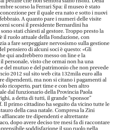
l pettine che non sembra siano risolti. Della
mbre scorso la Ferrari Spa: il museo è stato
concezione per il quale era nato e sotto i nuovi
febbraio. A quanto pare i numeri delle visite
iorni scorsi il presidente Bernardini ha
no stati chiesti al gestore. Troppo presto la
 il ruolo attuale della Fondazione, con
izia a fare serpeggiare nervosismo sulla gestione
del pensiero di alcuni soci è questo: «Gli
che qui andrebbero messo on line e la
il personale, visto che ormai non ha una
one del mutuo e del patrimonio che non prevede
ilancio 2012 sul sito web cita 132mila euro alla
 tre dipendenti, ma non si citano i pagamenti al
olo ricoperto, part time e con ben altro
e dal funzionario della Provincia Paola
ighi, a detta di tutti, il grande “sponsor”
. Il primo cittadino ha seguito da vicino tutte le
estauro della casa natale. Compresa la Zini
affiancate tre dipendenti e altrettante
ndaco, dopo avere deciso tre mesi fa di raccontare
rensibile soddisfazione il suo ruolo nella