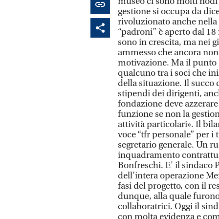
museo ci sono molti nodi a
gestione si occupa da dice
rivoluzionato anche nella 
“padroni” è aperto dal 18 
sono in crescita, ma nei g
ammesso che ancora non so
motivazione. Ma il punto è
qualcuno tra i soci che in
della situazione. Il succo 
stipendi dei dirigenti, an
fondazione deve azzerare 
funzione se non la gesti
attività particolari». Il b
voce “tfr personale” per i
segretario generale. Un ru
inquadramento contrattual
Bonfreschi. E' il sindaco P
dell'intera operazione Mef
fasi del progetto, con il r
dunque, alla quale furono 
collaboratrici. Oggi il si
con molta evidenza e comp