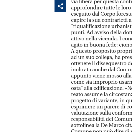
via libera per questa cont
approfondire tutte le loro
eseguito dal Corpo foresta
capire la sua contrarietà 
“riqualificazione urbanistic
punti. Ad avviso della do
attivo nella vicenda. I c
agito in buona fede: cion
A questo proposito propri
ad un suo collega, ha pre
ottenere il dissequestro d
inoltrata anche dal Comu
appunto viene mosso alla S
come sia improprio usarn
osta” alla edificazione. «N
reato assume la circostan
progetto di variante, in qu
esprimere un parere di co
valutazione sulla conformi
responsabilità del Comun
sottolinea la De Marco ci
Comune non può dire di no