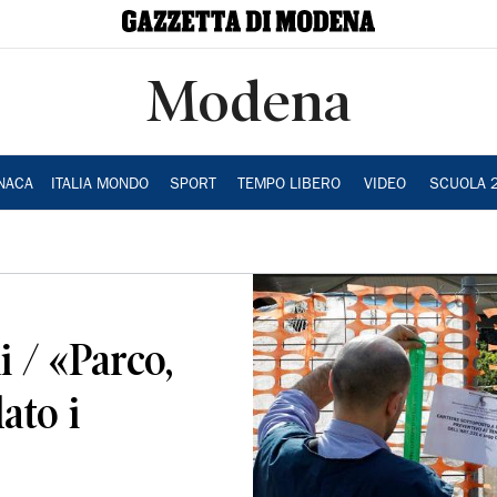
Modena
NACA
ITALIA MONDO
SPORT
TEMPO LIBERO
VIDEO
SCUOLA 
i / «Parco,
ato i