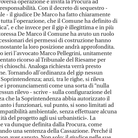
roversa operazione e invita la Procura ad
 responsabilità. Con il decreto di sequestro -
le - il giudice De Marco ha fatto chiaramente
a tutta l’operazione, che il Comune ha definito di
a”, e che invece per il gip è illegittima e in più
ttoressa De Marco il Comune ha avuto un ruolo
oncessionari dei permessi di costruzione hanno
onostante la loro posizione andrà approfondita.
o ieri l’avvocato Marco Pellegrini, unitamente
sentato ricorso al Tribunale del Riesame per
ei chioschi. Analoga richiesta verrà presto
ne. Tornando all’ordinanza del gip nessun
oprintendenza; anzi, tra le righe, si rileva
e i pronunciamenti come una sorta di “nulla
essun rilevo - scrive - sulla configurazione del
za che la Soprintendenza abbia autorizzato il
anto i funzionari, sul punto, si sono limitati ad
mpatibilità ambientale, senza effettuare alcuna
tà del progetto agli usi urbanistici». La
e va dunque definita dalla Procura, come
tando una sentenza della Cassazione. Perché il
n aver saputo. Non solo: il giudice nelle sue