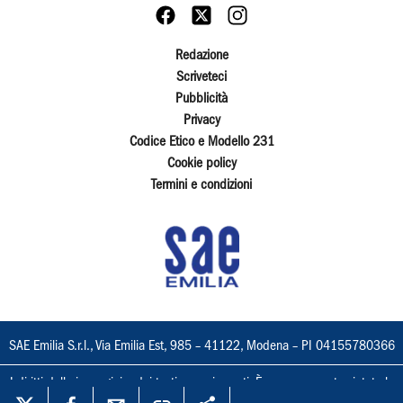
Redazione
Scriveteci
Pubblicità
Privacy
Codice Etico e Modello 231
Cookie policy
Termini e condizioni
SAE Emilia S.r.l., Via Emilia Est, 985 – 41122, Modena – PI 04155780366
I diritti delle immagini e dei testi sono riservati. È espressamente vietata la