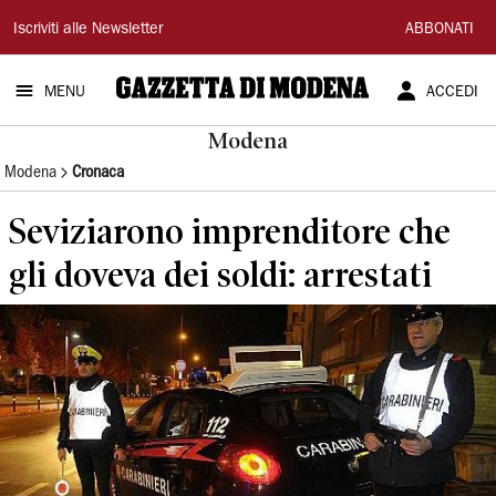
Gazzetta
Iscriviti alle Newsletter
ABBONATI
di
MENU
ACCEDI
Modena
Modena
Modena
Cronaca
Seviziarono imprenditore che
gli doveva dei soldi: arrestati