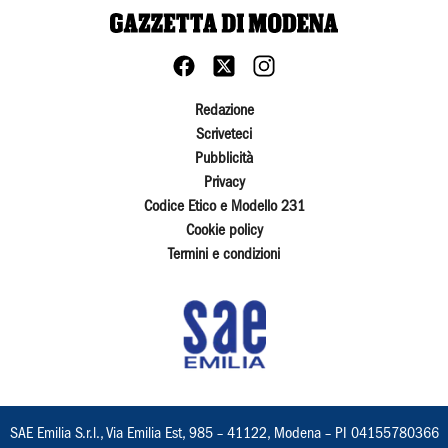
Redazione
Scriveteci
Pubblicità
Privacy
Codice Etico e Modello 231
Cookie policy
Termini e condizioni
SAE Emilia S.r.l., Via Emilia Est, 985 – 41122, Modena – PI 04155780366