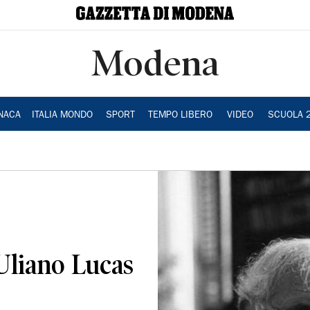
Modena
NACA
ITALIA MONDO
SPORT
TEMPO LIBERO
VIDEO
SCUOLA 
Uliano Lucas