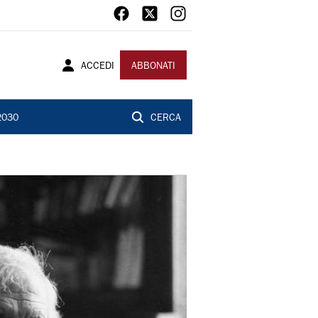
ACCEDI
ABBONATI
2030
CERCA