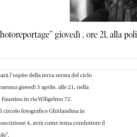
photoreportage” giovedì , ore 21, alla po
arà l’ospite della terza serata del ciclo
amma giovedì 3 aprile, alle 21, nella
n Faustino in via Wiligelmo 72.
l circolo fotografico Ghirlandina in
coscrizione 4, avrà come tema conduttore il
le”.