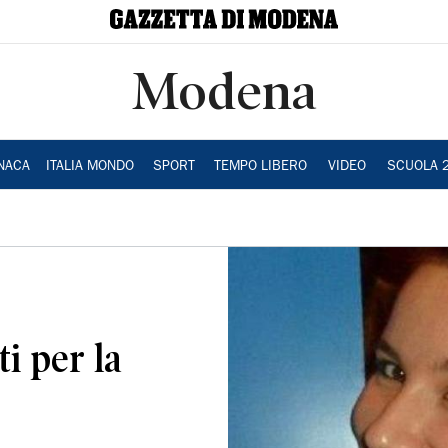
Modena
NACA
ITALIA MONDO
SPORT
TEMPO LIBERO
VIDEO
SCUOLA 
i per la