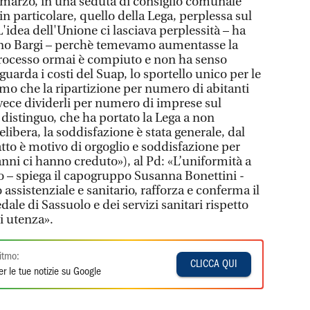
 marzo, in una seduta di consiglio comunale
n particolare, quello della Lega, perplessa sul
idea dell'Unione ci lasciava perplessità – ha
ano Bargi – perchè temevamo aumentasse la
l processo ormai è compiuto e non ha senso
uarda i costi del Suap, lo sportello unico per le
iamo che la ripartizione per numero di abitanti
nvece dividerli per numero di imprese sul
o distinguo, che ha portato la Lega a non
elibera, la soddisfazione è stata generale, dal
tto è motivo di orgoglio e soddisfazione per
 anni ci hanno creduto»), al Pd: «L’uniformità a
gato – spiega il capogruppo Susanna Bonettini -
assistenziale e sanitario, rafforza e conferma il
edale di Sassuolo e dei servizi sanitari rispetto
i utenza».
itmo:
CLICCA QUI
r le tue notizie su Google