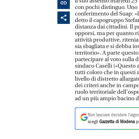
il suo assenso martedì 25
con pochi distinguo. Uno i
conferimento del Suap: «L'
detto il capogruppo Stef
distanza dai cittadini. I
opporsi, ma per quanto rig
attività produttive, riten
sia sbagliata e si debba i
territorio». A parte quest
partecipare al voto sulla d
sindaco Caselli («Questo a
tutti coloro che in questi
livello di distretto allar
dei criteri anche in campo 
ruolo territoriale dell’osp
ad un più ampio bacino d
Non lasciare decidere l'algor
scegli
Gazzetta di Modena
pe