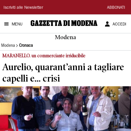
Gazzetta
Iscriviti alle Newsletter
ABBONATI
di
MENU
ACCEDI
Modena
Modena
Modena
Cronaca
MARANELLO. un commerciante irriducibile
Aurelio, quarant’anni a tagliare
capelli e... crisi