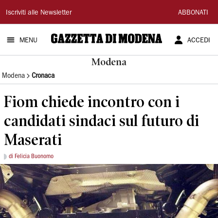
Gazzetta
Iscriviti alle Newsletter
ABBONATI
di
MENU
ACCEDI
Modena
Modena
Modena
Cronaca
Fiom chiede incontro con i
candidati sindaci sul futuro di
Maserati
di Felicia Buonomo