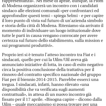
rappresentanza». Nel mese di aprile, dunque, la Fiom
di Modena organizzerà un incontro con i candidati
sindaco alle elezioni comunali «per confrontarci ed
approfondire questi temi – spiega Selmi - e per capire
il loro punto di vista sul futuro di un’azienda simbolo
e storia della città di Modena. Riteniamo sia arrivato il
momento di individuare un luogo istituzionale dove
tutte le parti in causa vengano convocate per avere
certezza sul futuro dello stabilimento, sulla mission e
sui programmi produttivi».
Proprio ieri si è tenuto l'atteso incontro tra Fiat e i
sindacati, quello per cui la Uilm/Uil aveva già
annunciato iniziative di lotta, in caso di esito negativo
circa la positiva conclusione della trattativa per il
rinnovo del contratto specifico nazionale del gruppo
Fiat per il biennio 2014-2015. Parrebbe esserci una
tregua. I sindacati, infatti, hanno rilevato «una
disponibilità che va verificata sugli aumenti
contrattuali», in attesa di un nuovo incontro già
fissato per il 17 aprile. «Bisogna capire – dicono dalla
Uilm – quale meccanismo si possa trovare per una