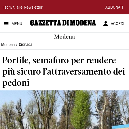
Gazzetta
Iscriviti alle Newsletter
ABBONATI
di
MENU
ACCEDI
Modena
Modena
Modena
Cronaca
Portile, semaforo per rendere
più sicuro l’attraversamento dei
pedoni