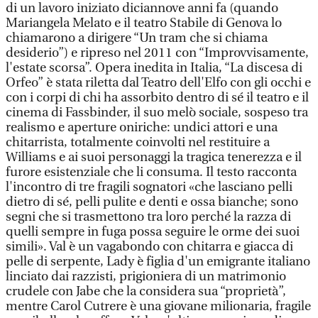
di un lavoro iniziato diciannove anni fa (quando
Mariangela Melato e il teatro Stabile di Genova lo
chiamarono a dirigere “Un tram che si chiama
desiderio”) e ripreso nel 2011 con “Improvvisamente,
l'estate scorsa”. Opera inedita in Italia, “La discesa di
Orfeo” è stata riletta dal Teatro dell'Elfo con gli occhi e
con i corpi di chi ha assorbito dentro di sé il teatro e il
cinema di Fassbinder, il suo melò sociale, sospeso tra
realismo e aperture oniriche: undici attori e una
chitarrista, totalmente coinvolti nel restituire a
Williams e ai suoi personaggi la tragica tenerezza e il
furore esistenziale che li consuma. Il testo racconta
l'incontro di tre fragili sognatori «che lasciano pelli
dietro di sé, pelli pulite e denti e ossa bianche; sono
segni che si trasmettono tra loro perché la razza di
quelli sempre in fuga possa seguire le orme dei suoi
simili». Val è un vagabondo con chitarra e giacca di
pelle di serpente, Lady è figlia d'un emigrante italiano
linciato dai razzisti, prigioniera di un matrimonio
crudele con Jabe che la considera sua “proprietà”,
mentre Carol Cutrere è una giovane milionaria, fragile