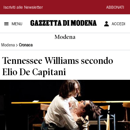
Gazzetta
Iscriviti alle Newsletter
ABBONATI
di
MENU
ACCEDI
Modena
Modena
Modena
Cronaca
Tennessee Williams secondo
Elio De Capitani