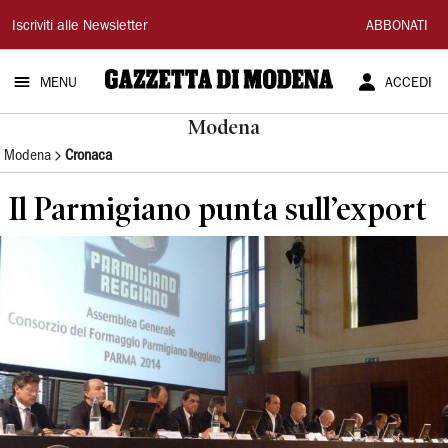
Gazzetta
Iscriviti alle Newsletter
ABBONATI
di
MENU
ACCEDI
Modena
Modena
Modena
Cronaca
Il Parmigiano punta sull’export