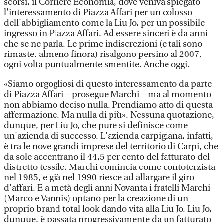
scorsi, il Corriere Economia, dove veniva spiegato
l'interessamento di Piazza Affari per un colosso
dell'abbigliamento come la Liu Jo, per un possibile
ingresso in Piazza Affari. Ad essere sinceri è da anni
che se ne parla. Le prime indiscrezioni (e tali sono
rimaste, almeno finora) risalgono persino al 2007,
ogni volta puntualmente smentite. Anche oggi.
«Siamo orgogliosi di questo interessamento da parte
di Piazza Affari – prosegue Marchi – ma al momento
non abbiamo deciso nulla. Prendiamo atto di questa
affermazione. Ma nulla di più». Nessuna quotazione,
dunque, per Liu Jo, che pure si definisce come
un'azienda di successo. L'azienda carpigiana, infatti,
è tra le nove grandi imprese del territorio di Carpi, che
da sole accentrano il 44,5 per cento del fatturato del
distretto tessile. Marchi comincia come contoterzista
nel 1985, e già nel 1990 riesce ad allargare il giro
d'affari. E a metà degli anni Novanta i fratelli Marchi
(Marco e Vannis) optano per la creazione di un
proprio brand total look dando vita alla Liu Jo. Liu Jo,
dunque, è passata progressivamente da un fatturato