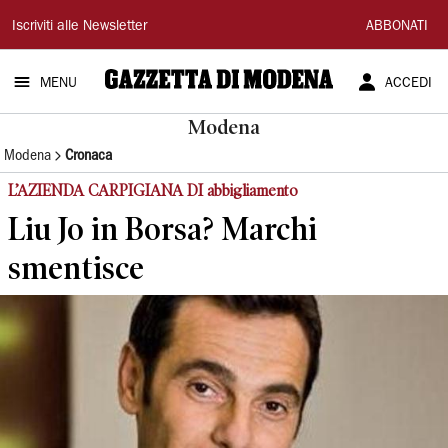
Gazzetta
Iscriviti alle Newsletter
ABBONATI
di
MENU
ACCEDI
Modena
Modena
Modena
Cronaca
L’AZIENDA CARPIGIANA DI abbigliamento
Liu Jo in Borsa? Marchi
smentisce