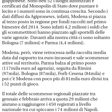
giapponese. Sono ben 52 i luoghi autorizzati e
certificati dal Monopolio di Stato dove puntare è
lecito e i numeri sono in continua crescita. Secondo i
dati diffusi da Agipronews, infatti, Modena si piazza
al terzo posto in regione per fondi raccolti nel primo
bimestre del 2014. Sono infatti 4,2 milioni i soldi che
gli scommettitori hanno piazzato agli sportelli delle
varie agenzie. Davanti alla nostra città ci sono soltanto
Bologna (7 milioni) e Parma (4,4 milioni).
Modena, però, viene retrocessa nella raccolta media
data dal rapporto tra euro incassati e sale scommesse
attive sul territorio. Parma balza al primo posto
(117mila euro ad agenzia), seguita da Rimini
(97mila), Bologna (87mila), Forlì-Cesena (84mila) e
poi c’è Modena con poco più di 81mila euro divisi tra
i 52 punti di gioco.
Il totale delle scommesse regionali piazzate tra
gennaio e febbraio arriva a quota 29 milioni che
aiutano a raggiungere i 450 registrati a livello
nazionale tra cui spiccano i 74 milioni di Napoli.