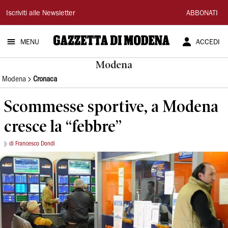
Gazzetta
Iscriviti alle Newsletter
ABBONATI
di
MENU
ACCEDI
Modena
Modena
Modena
Cronaca
Scommesse sportive, a Modena
cresce la “febbre”
di Francesco Dondi