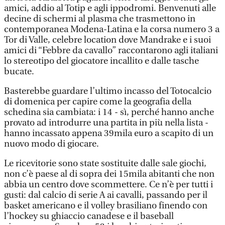
amici, addio al Totip e agli ippodromi. Benvenuti alle
decine di schermi al plasma che trasmettono in
contemporanea Modena-Latina e la corsa numero 3 a
Tor di Valle, celebre location dove Mandrake e i suoi
amici di “Febbre da cavallo” raccontarono agli italiani
lo stereotipo del giocatore incallito e dalle tasche
bucate.
Basterebbe guardare l’ultimo incasso del Totocalcio
di domenica per capire come la geografia della
schedina sia cambiata: i 14 - sì, perché hanno anche
provato ad introdurre una partita in più nella lista -
hanno incassato appena 39mila euro a scapito di un
nuovo modo di giocare.
Le ricevitorie sono state sostituite dalle sale giochi,
non c’è paese al di sopra dei 15mila abitanti che non
abbia un centro dove scommettere. Ce n’è per tutti i
gusti: dal calcio di serie A ai cavalli, passando per il
basket americano e il volley brasiliano finendo con
l’hockey su ghiaccio canadese e il baseball