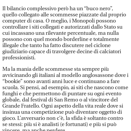
Il bilancio complessivo però ha un “buco nero”,
quello collegato alle scommesse piazzate dal proprio
computer di casa. O meglio, i Monopoli possono
controllare i siti collegati e autorizzati dallo Stato su
cui incassano una rilevante percentuale, ma nulla
possono con quel mondo borderline e totalmente
illegale che tanto ha fatto discutere nel ciclone
giudiziario capace di travolgere decine di calciatori
professionisti.
Ma la mania delle scommesse sta sempre più
avvicinando gli italiani al modello anglosassone dove i
“bookie” sono avanti anni luce e continuano a fare
scuola. Si pensi, ad esempio, ai siti che nascono come
funghi e che permettono di puntare su ogni evento
globale, dal festival di San Remo o al vincitore del
Grande Fratello. Ogni aspetto della vita reale dove si
insinua una competizione può diventare oggetto di
gioco. L’avversario non c’è, la sfida è soltanto contro
se stessi: più si è analisti (e fortunati) e più si può
vincere, ma anche perdere.