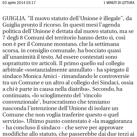
03 aprile 2014 03:17
1 MINUTI DI LETTURA
GUIGLIA. "Il nuovo statuto dell'Unione è illegale", da
Guiglia pronto il ricorso. In questi mesi l'agenda
politica dell'Unione è dettata dal nuovo statuto, ma se
7 degli 8 Comuni del territorio hanno detto sì, così
non è per il Comune montano, che la settimana
scorsa, in consiglio comunale, ha bocciato quasi
all'unanimità il testo. Ad essere contestati sono
soprattutto tre articoli. Il primo quello sul collegio
arbitrale «sostanzialmente annullato - ha spiegato il
sindaco Monica Amici - rimandando le controversie
tra un Comune e un altro al collegio dei Sindaci, ossia
a chi è parte in causa nella diatriba». Secondo, ha
continuato, «lo scioglimento del 'vincolo
convenzionale', burocratismo che temiamo
nasconda l'intenzione dell'Unione di isolare un
Comune che non voglia trasferire questo o quel
servizio». Ultimo punto contestato è «la maggioranza
- ha concluso il sindaco - che serve per approvare
modifiche allo statuto, che passerebbe dai due terzi ai