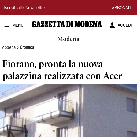
Gazzetta
Iscriviti alle Newsletter
ABBONATI
di
MENU
ACCEDI
Modena
Modena
Modena
Cronaca
Fiorano, pronta la nuova
palazzina realizzata con Acer