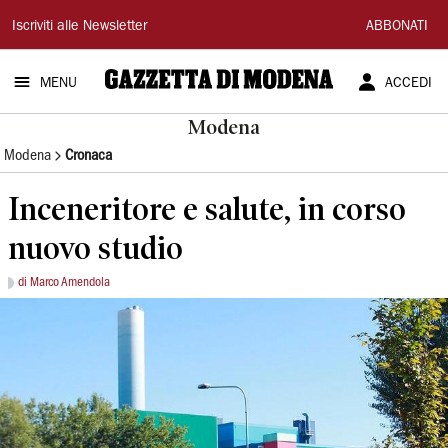
Gazzetta
Iscriviti alle Newsletter
ABBONATI
di
MENU
ACCEDI
Modena
Modena
Modena
Cronaca
Inceneritore e salute, in corso
nuovo studio
di Marco Amendola