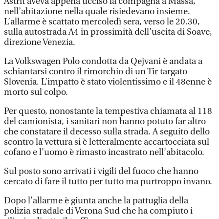
Astrit aveva appena ucciso la compagna a Massa,
nell’abitazione nella quale risiedevano insieme.
L’allarme è scattato mercoledì sera, verso le 20.30,
sulla autostrada A4 in prossimità dell’uscita di Soave,
direzione Venezia.
La Volkswagen Polo condotta da Qejvani è andata a
schiantarsi contro il rimorchio di un Tir targato
Slovenia. L’impatto è stato violentissimo e il 48enne è
morto sul colpo.
Per questo, nonostante la tempestiva chiamata al 118
del camionista, i sanitari non hanno potuto far altro
che constatare il decesso sulla strada. A seguito dello
scontro la vettura si è letteralmente accartocciata sul
cofano e l’uomo è rimasto incastrato nell’abitacolo.
Sul posto sono arrivati i vigili del fuoco che hanno
cercato di fare il tutto per tutto ma purtroppo invano.
Dopo l’allarme è giunta anche la pattuglia della
polizia stradale di Verona Sud che ha compiuto i