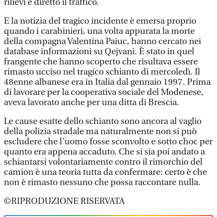
rilievi e diretto il traffico.
E la notizia del tragico incidente è emersa proprio
quando i carabinieri, una volta appurata la morte
della compagna Valentina Paiuc, hanno cercato nei
database informazioni su Qejvani. È stato in quel
frangente che hanno scoperto che risultava essere
rimasto ucciso nel tragico schianto di mercoledì. Il
48enne albanese era in Italia dal gennaio 1997. Prima
di lavorare per la cooperativa sociale del Modenese,
aveva lavorato anche per una ditta di Brescia.
Le cause esatte dello schianto sono ancora al vaglio
della polizia stradale ma naturalmente non si può
escludere che l’uomo fosse sconvolto e sotto choc per
quanto era appena accaduto. Che si sia poi andato a
schiantarsi volontariamente contro il rimorchio del
camion è una teoria tutta da confermare: certo è che
non è rimasto nessuno che possa raccontare nulla.
©RIPRODUZIONE RISERVATA