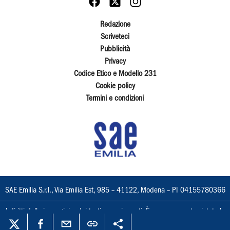
Redazione
Scriveteci
Pubblicità
Privacy
Codice Etico e Modello 231
Cookie policy
Termini e condizioni
SAE Emilia S.r.l., Via Emilia Est, 985 – 41122, Modena – PI 04155780366
I diritti delle immagini e dei testi sono riservati. È espressamente vietata la
loro riproduzione con qualsiasi mezzo e l'adattamento totale o parziale.