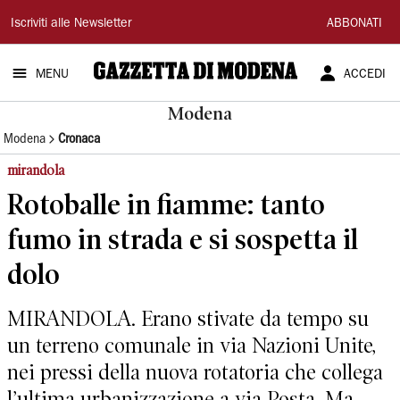
Gazzetta
Iscriviti alle Newsletter
ABBONATI
di
MENU
ACCEDI
Modena
Modena
Modena
Cronaca
mirandola
Rotoballe in fiamme: tanto
fumo in strada e si sospetta il
dolo
MIRANDOLA. Erano stivate da tempo su
un terreno comunale in via Nazioni Unite,
nei pressi della nuova rotatoria che collega
l’ultima urbanizzazione a via Posta. Ma