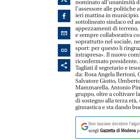
nominato all’unanimità dai
l’assessore alle politiche
ieri mattina in municipio.
sottolineato sindaco ed as
appezzamenti di terreno, 
e sempre collaborativa c
soprattutto nel sociale, n
sport: per questo li ringr
intrapresa». Il nuovo com
riconfermato presidente, 
Tagliati il segretario e tes
da: Rosa Angela Bertoni, 
Salvatore Giotto, Umbert
Mammarella, Antonio Pinel
gruppo, oltre a coltivare la
di sostegno alla terza età
ginnastica e sta dando buo
Non lasciare decidere l'algor
scegli
Gazzetta di Modena
pe