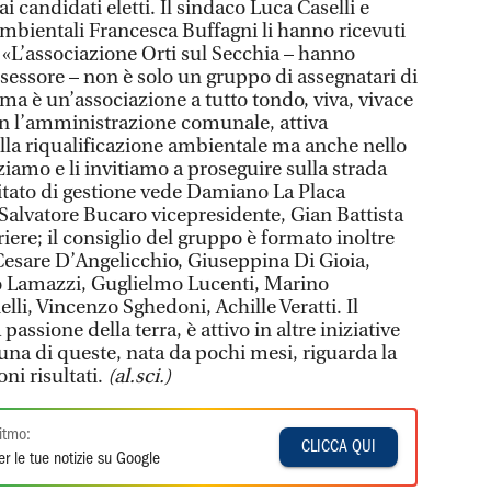
 candidati eletti. Il sindaco Luca Caselli e
 ambientali Francesca Buffagni li hanno ricevuti
 «L’associazione Orti sul Secchia – hanno
sessore – non è solo un gruppo di assegnatari di
ma è un’associazione a tutto tondo, viva, vivace
on l’amministrazione comunale, attiva
ella riqualificazione ambientale ma anche nello
aziamo e li invitiamo a proseguire sulla strada
itato di gestione vede Damiano La Placa
Salvatore Bucaro vicepresidente, Gian Battista
oriere; il consiglio del gruppo è formato inoltre
Cesare D’Angelicchio, Giuseppina Di Gioia,
o Lamazzi, Guglielmo Lucenti, Marino
li, Vincenzo Sghedoni, Achille Veratti. Il
 passione della terra, è attivo in altre iniziative
, una di queste, nata da pochi mesi, riguarda la
ni risultati.
(al.sci.)
itmo:
CLICCA QUI
r le tue notizie su Google