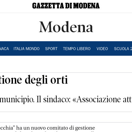
Modena
NACA
ITALIA MONDO
SPORT
TEMPO LIBERO
VIDEO
SCUOLA 
tione degli orti
municipio. Il sindaco: «Associazione atti
Secchia” ha un nuovo comitato di gestione