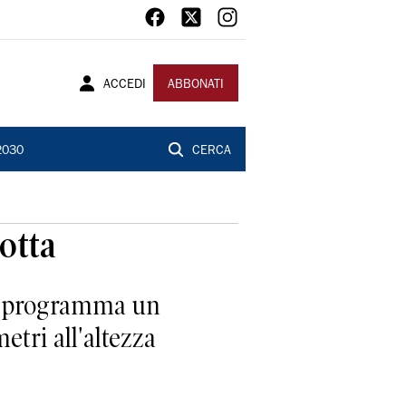
ACCEDI
ABBONATI
2030
CERCA
dotta
in programma un
metri all'altezza