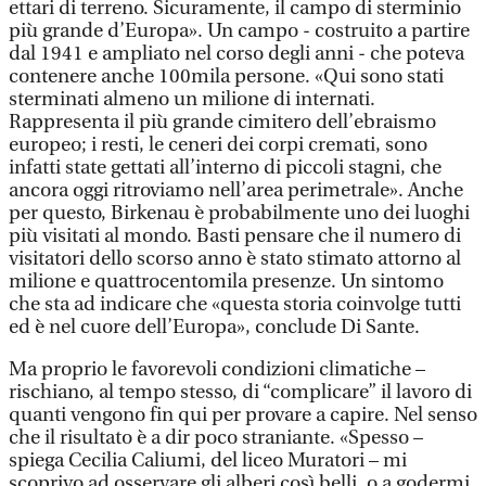
ettari di terreno. Sicuramente, il campo di sterminio
più grande d’Europa». Un campo - costruito a partire
dal 1941 e ampliato nel corso degli anni - che poteva
contenere anche 100mila persone. «Qui sono stati
sterminati almeno un milione di internati.
Rappresenta il più grande cimitero dell’ebraismo
europeo; i resti, le ceneri dei corpi cremati, sono
infatti state gettati all’interno di piccoli stagni, che
ancora oggi ritroviamo nell’area perimetrale». Anche
per questo, Birkenau è probabilmente uno dei luoghi
più visitati al mondo. Basti pensare che il numero di
visitatori dello scorso anno è stato stimato attorno al
milione e quattrocentomila presenze. Un sintomo
che sta ad indicare che «questa storia coinvolge tutti
ed è nel cuore dell’Europa», conclude Di Sante.
Ma proprio le favorevoli condizioni climatiche –
rischiano, al tempo stesso, di “complicare” il lavoro di
quanti vengono fin qui per provare a capire. Nel senso
che il risultato è a dir poco straniante. «Spesso –
spiega Cecilia Caliumi, del liceo Muratori – mi
scoprivo ad osservare gli alberi così belli, o a godermi