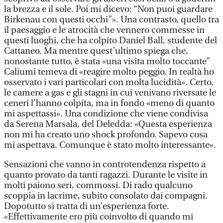
la brezza e il sole. Poi mi dicevo: “Non puoi guardare
Birkenau con questi occhi”». Una contrasto, quello tra
il paesaggio e le atrocità che vennero commesse in
questi luoghi, che ha colpito Daniel Ball, studente del
Cattaneo. Ma mentre quest’ultimo spiega che,
nonostante tutto, è stata «una visita molto toccante”
Caliumi temeva di «reagire molto peggio. In realtà ho
osservato i vari particolari con molta lucidità». Certo,
le camere a gas e gli stagni in cui venivano riversate le
ceneri l’hanno colpita, ma in fondo «meno di quanto
mi aspettassi». Una condizione che viene condivisa
da Serena Marsala, del Deledda: «Questa esperienza
non mi ha creato uno shock profondo. Sapevo cosa
mi aspettava. Comunque è stato molto interessante».
Sensazioni che vanno in controtendenza rispetto a
quanto provato da tanti ragazzi. Durante le visite in
molti paiono seri, commossi. Di rado qualcuno
scoppia in lacrime, subito consolato dai compagni.
Dopotutto si tratta di un’esperienza forte.
«Effettivamente ero più coinvolto di quando mi