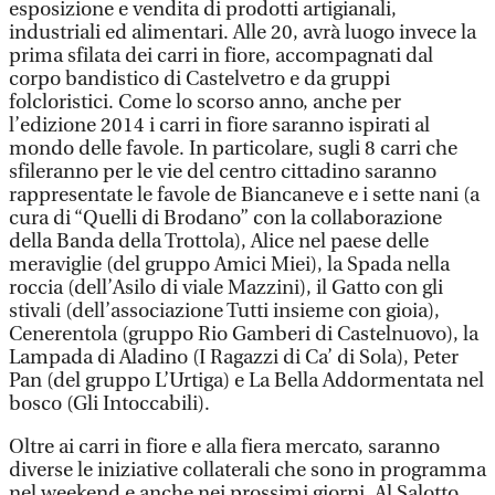
esposizione e vendita di prodotti artigianali,
industriali ed alimentari. Alle 20, avrà luogo invece la
prima sfilata dei carri in fiore, accompagnati dal
corpo bandistico di Castelvetro e da gruppi
folcloristici. Come lo scorso anno, anche per
l’edizione 2014 i carri in fiore saranno ispirati al
mondo delle favole. In particolare, sugli 8 carri che
sfileranno per le vie del centro cittadino saranno
rappresentate le favole de Biancaneve e i sette nani (a
cura di “Quelli di Brodano” con la collaborazione
della Banda della Trottola), Alice nel paese delle
meraviglie (del gruppo Amici Miei), la Spada nella
roccia (dell’Asilo di viale Mazzini), il Gatto con gli
stivali (dell’associazione Tutti insieme con gioia),
Cenerentola (gruppo Rio Gamberi di Castelnuovo), la
Lampada di Aladino (I Ragazzi di Ca’ di Sola), Peter
Pan (del gruppo L’Urtiga) e La Bella Addormentata nel
bosco (Gli Intoccabili).
Oltre ai carri in fiore e alla fiera mercato, saranno
diverse le iniziative collaterali che sono in programma
nel weekend e anche nei prossimi giorni. Al Salotto