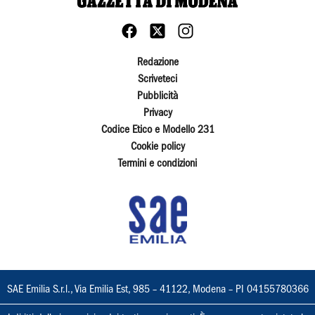
Redazione
Scriveteci
Pubblicità
Privacy
Codice Etico e Modello 231
Cookie policy
Termini e condizioni
SAE Emilia S.r.l., Via Emilia Est, 985 – 41122, Modena – PI 04155780366