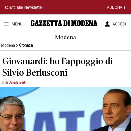
Gazzetta
Iscriviti alle Newsletter
ABBONATI
di
MENU
ACCEDI
Modena
Modena
Modena
Cronaca
Giovanardi: ho l’appoggio di
Silvio Berlusconi
di Davide Berti