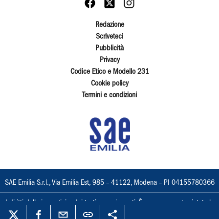
Redazione
Scriveteci
Pubblicità
Privacy
Codice Etico e Modello 231
Cookie policy
Termini e condizioni
SAE Emilia S.r.l., Via Emilia Est, 985 – 41122, Modena – PI 04155780366
I diritti delle immagini e dei testi sono riservati. È espressamente vietata la
loro riproduzione con qualsiasi mezzo e l'adattamento totale o parziale.