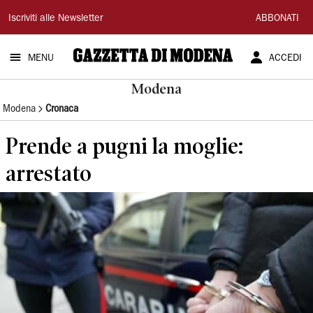
Gazzetta
Iscriviti alle Newsletter
ABBONATI
di
MENU
ACCEDI
Modena
Modena
Modena
Cronaca
Prende a pugni la moglie:
arrestato