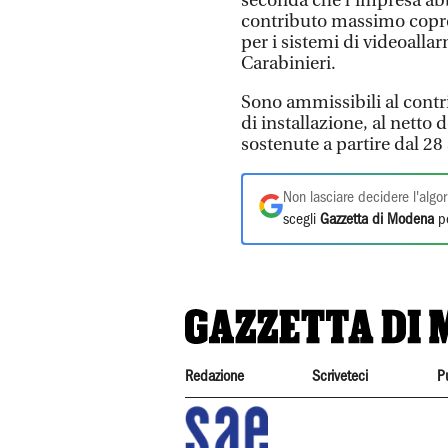
seconda che l’impresa ab
contributo massimo copre 
per i sistemi di videoalla
Carabinieri.
Sono ammissibili al contr
di installazione, al netto 
sostenute a partire dal 2
Non lasciare decidere l'algor
scegli
Gazzetta di Modena
pe
Redazione
Scriveteci
P