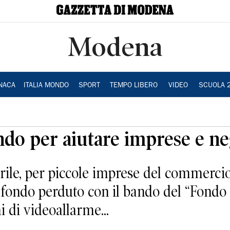
Modena
NACA
ITALIA MONDO
SPORT
TEMPO LIBERO
VIDEO
SCUOLA 
ndo per aiutare imprese e ne
rile, per piccole imprese del commercio
a fondo perduto con il bando del “Fondo
mi di videoallarme...