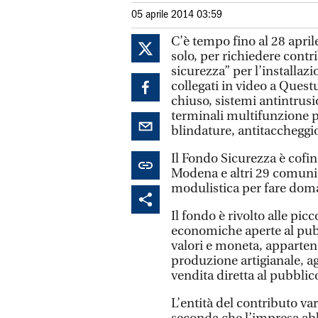
05 aprile 2014 03:59
C’è tempo fino al 28 apri
solo, per richiedere cont
sicurezza” per l’installaz
collegati in video a Quest
chiuso, sistemi antintrus
terminali multifunzione pe
blindature, antitaccheggio
Il Fondo Sicurezza è cof
Modena e altri 29 comuni d
modulistica per fare dom
Il fondo è rivolto alle pi
economiche aperte al pubbl
valori e moneta, appartene
produzione artigianale, a
vendita diretta al pubblic
L’entità del contributo va