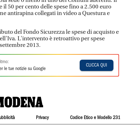
bia sede o meno in uno dei Comuni aderenti. Il
il 50 per cento delle spese fino a 2.500 euro
rme antirapina collegati in video a Questura e
ibuto del Fondo Sicurezza le spese di acquisto e
dell'Iva. L'intervento è retroattivo per spese
8 settembre 2013.
itmo:
CLICCA QUI
r le tue notizie su Google
ubblicità
Privacy
Codice Etico e Modello 231