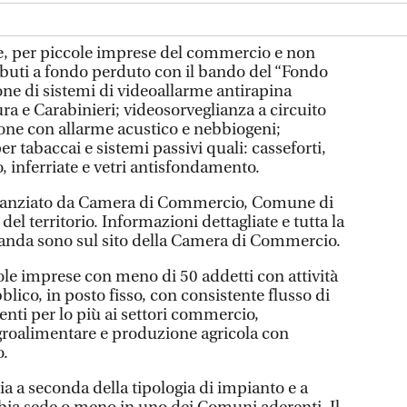
le, per piccole imprese del commercio e non
ributi a fondo perduto con il bando del “Fondo
ione di sistemi di videoallarme antirapina
ura e Carabinieri; videosorveglianza a circuito
ione con allarme acustico e nebbiogeni;
r tabaccai e sistemi passivi quali: casseforti,
, inferriate e vetri antisfondamento.
inanziato da Camera di Commercio, Comune di
el territorio. Informazioni dettagliate e tutta la
anda sono sul sito della Camera di Commercio.
ccole imprese con meno di 50 addetti con attività
ico, in posto fisso, con consistente flusso di
nti per lo più ai settori commercio,
groalimentare e produzione agricola con
o.
ria a seconda della tipologia di impianto e a