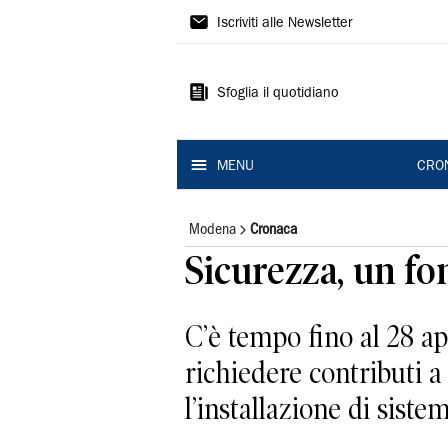
Gazzetta
Iscriviti alle Newsletter
di
Modena
Sfoglia il quotidiano
MENU
CRO
Modena
Cronaca
Sicurezza, un fo
C’è tempo fino al 28 ap
richiedere contributi 
l’installazione di siste