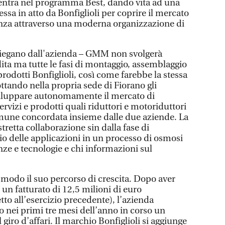
 entra nel programma Best, dando vita ad una
essa in atto da Bonfiglioli per coprire il mercato
enza attraverso una moderna organizzazione di
iegano dall'azienda – GMM non svolgerà
ndita ma tutte le fasi di montaggio, assemblaggio
prodotti Bonfiglioli, così come farebbe la stessa
ando nella propria sede di Fiorano gli
sviluppare autonomamente il mercato di
servizi e prodotti quali riduttori e motoriduttori
mune concordata insieme dalle due aziende. La
retta collaborazione sin dalla fase di
io delle applicazioni in un processo di osmosi
nze e tecnologie e chi informazioni sul
odo il suo percorso di crescita. Dopo aver
un fatturato di 12,5 milioni di euro
to all’esercizio precedente), l’azienda
o nei primi tre mesi dell’anno in corso un
giro d’affari. Il marchio Bonfiglioli si aggiunge