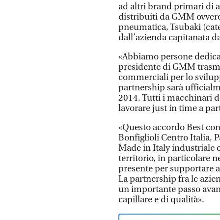
ad altri brand primari di a
distribuiti da GMM ovvero 
pneumatica, Tsubaki (caten
dall’azienda capitanata da
«Abbiamo persone dedicate
presidente di GMM trasmis
commerciali per lo svilup
partnership sarà ufficialm
2014. Tutti i macchinari 
lavorare just in time a pa
«Questo accordo Best co
Bonfiglioli Centro Italia, 
Made in Italy industriale 
territorio, in particolare
presente per supportare al
La partnership fra le azi
un importante passo avanti
capillare e di qualità».