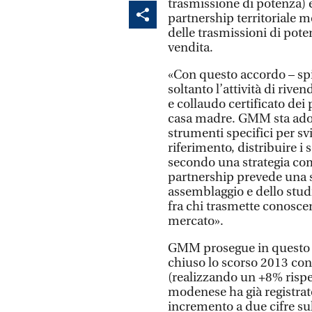
trasmissione di potenza)
partnership territoriale m
delle trasmissioni di pot
vendita.
«Con questo accordo – sp
soltanto l’attività di rive
e collaudo certificato dei 
casa madre. GMM sta adott
strumenti specifici per 
riferimento, distribuire i 
secondo una strategia co
partnership prevede una st
assemblaggio e dello stud
fra chi trasmette conosce
mercato».
GMM prosegue in questo m
chiuso lo scorso 2013 con 
(realizzando un +8% rispet
modenese ha già registrat
incremento a due cifre sul 