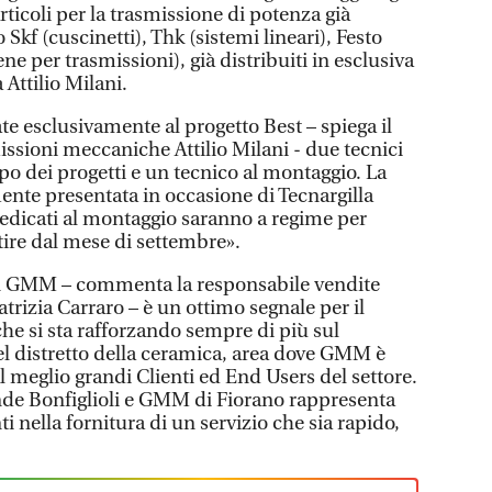
rticoli per la trasmissione di potenza già
Skf (cuscinetti), Thk (sistemi lineari), Festo
e per trasmissioni), già distribuiti in esclusiva
 Attilio Milani.
 esclusivamente al progetto Best – spiega il
sioni meccaniche Attilio Milani - due tecnici
po dei progetti e un tecnico al montaggio. La
ente presentata in occasione di Tecnargilla
dedicati al montaggio saranno a regime per
rtire dal mese di settembre».
n GMM – commenta la responsabile vendite
Patrizia Carraro – è un ottimo segnale per il
che si sta rafforzando sempre di più sul
 nel distretto della ceramica, area dove GMM è
 meglio grandi Clienti ed End Users del settore.
ende Bonfiglioli e GMM di Fiorano rappresenta
 nella fornitura di un servizio che sia rapido,