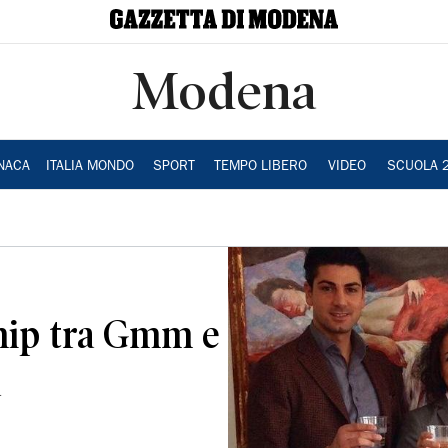
Modena
NACA
ITALIA MONDO
SPORT
TEMPO LIBERO
VIDEO
SCUOLA 
ship tra Gmm e
a