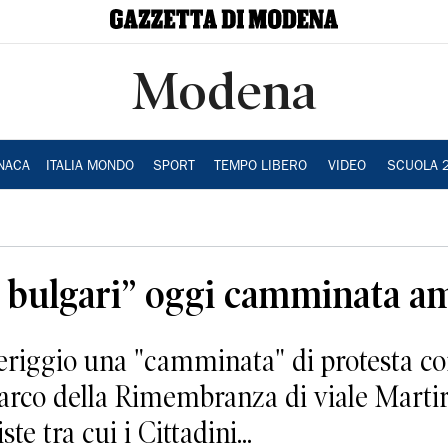
Modena
NACA
ITALIA MONDO
SPORT
TEMPO LIBERO
VIDEO
SCUOLA 
i bulgari” oggi camminata am
eriggio una "camminata" di protesta co
arco della Rimembranza di viale Martiri
e tra cui i Cittadini...