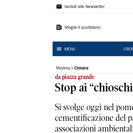
Gazzetta
Iscriviti alle Newsletter
di
Modena
Sfoglia il quotidiano
MENU
CRO
Modena
Cronaca
da piazza grande
Stop ai “chiosch
Si svolge oggi nel pom
cementificazione del p
associazioni ambientalist