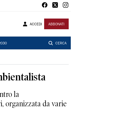
ACCEDI
ABBONATI
2030
CERCA
bientalista
ntro la
, organizzata da varie