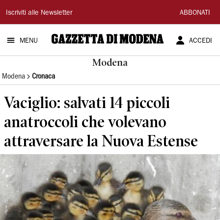
Gazzetta
Iscriviti alle Newsletter
ABBONATI
di
MENU
ACCEDI
Modena
Modena
Modena
Cronaca
Vaciglio: salvati 14 piccoli
anatroccoli che volevano
attraversare la Nuova Estense