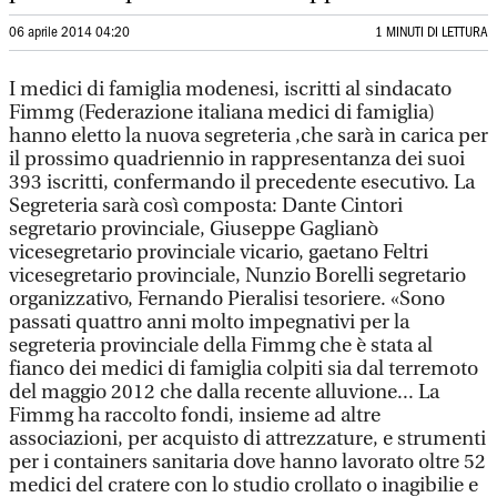
06 aprile 2014 04:20
1 MINUTI DI LETTURA
I medici di famiglia modenesi, iscritti al sindacato
Fimmg (Federazione italiana medici di famiglia)
hanno eletto la nuova segreteria ,che sarà in carica per
il prossimo quadriennio in rappresentanza dei suoi
393 iscritti, confermando il precedente esecutivo. La
Segreteria sarà così composta: Dante Cintori
segretario provinciale, Giuseppe Gaglianò
vicesegretario provinciale vicario, gaetano Feltri
vicesegretario provinciale, Nunzio Borelli segretario
organizzativo, Fernando Pieralisi tesoriere. «Sono
passati quattro anni molto impegnativi per la
segreteria provinciale della Fimmg che è stata al
fianco dei medici di famiglia colpiti sia dal terremoto
del maggio 2012 che dalla recente alluvione... La
Fimmg ha raccolto fondi, insieme ad altre
associazioni, per acquisto di attrezzature, e strumenti
per i containers sanitaria dove hanno lavorato oltre 52
medici del cratere con lo studio crollato o inagibilie e