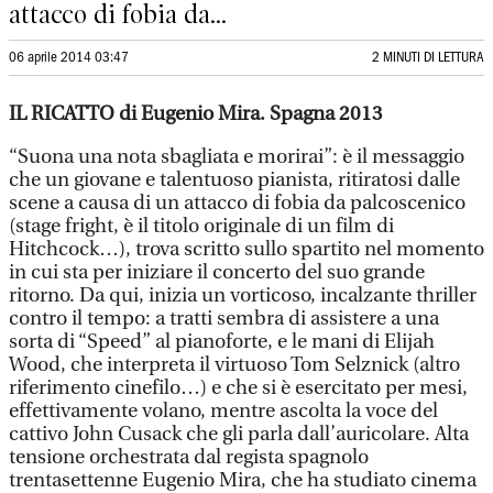
attacco di fobia da...
06 aprile 2014 03:47
2 MINUTI DI LETTURA
IL RICATTO di Eugenio Mira. Spagna 2013
“Suona una nota sbagliata e morirai”: è il messaggio
che un giovane e talentuoso pianista, ritiratosi dalle
scene a causa di un attacco di fobia da palcoscenico
(stage fright, è il titolo originale di un film di
Hitchcock…), trova scritto sullo spartito nel momento
in cui sta per iniziare il concerto del suo grande
ritorno. Da qui, inizia un vorticoso, incalzante thriller
contro il tempo: a tratti sembra di assistere a una
sorta di “Speed” al pianoforte, e le mani di Elijah
Wood, che interpreta il virtuoso Tom Selznick (altro
riferimento cinefilo…) e che si è esercitato per mesi,
effettivamente volano, mentre ascolta la voce del
cattivo John Cusack che gli parla dall’auricolare. Alta
tensione orchestrata dal regista spagnolo
trentasettenne Eugenio Mira, che ha studiato cinema