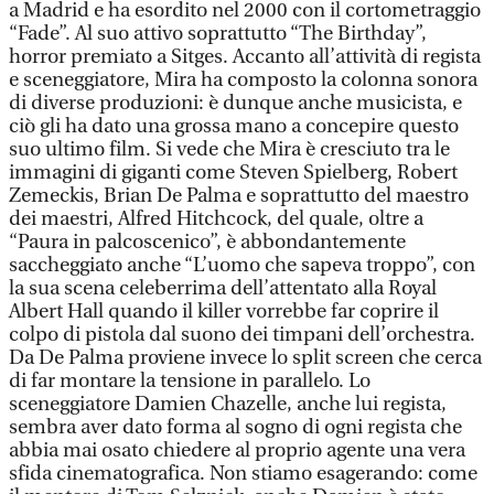
a Madrid e ha esordito nel 2000 con il cortometraggio
“Fade”. Al suo attivo soprattutto “The Birthday”,
horror premiato a Sitges. Accanto all’attività di regista
e sceneggiatore, Mira ha composto la colonna sonora
di diverse produzioni: è dunque anche musicista, e
ciò gli ha dato una grossa mano a concepire questo
suo ultimo film. Si vede che Mira è cresciuto tra le
immagini di giganti come Steven Spielberg, Robert
Zemeckis, Brian De Palma e soprattutto del maestro
dei maestri, Alfred Hitchcock, del quale, oltre a
“Paura in palcoscenico”, è abbondantemente
saccheggiato anche “L’uomo che sapeva troppo”, con
la sua scena celeberrima dell’attentato alla Royal
Albert Hall quando il killer vorrebbe far coprire il
colpo di pistola dal suono dei timpani dell’orchestra.
Da De Palma proviene invece lo split screen che cerca
di far montare la tensione in parallelo. Lo
sceneggiatore Damien Chazelle, anche lui regista,
sembra aver dato forma al sogno di ogni regista che
abbia mai osato chiedere al proprio agente una vera
sfida cinematografica. Non stiamo esagerando: come