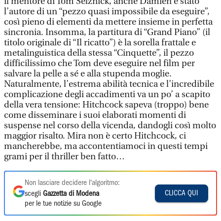
il mentore di Tom Selznick, anche Damien è stato
l’autore di un “pezzo quasi impossibile da eseguire”,
così pieno di elementi da mettere insieme in perfetta
sincronia. Insomma, la partitura di “Grand Piano” (il
titolo originale di “Il ricatto”) è la sorella frattale e
metalinguistica della stessa “Cinquette”, il pezzo
difficilissimo che Tom deve eseguire nel film per
salvare la pelle a sé e alla stupenda moglie.
Naturalmente, l’estrema abilità tecnica e l’incredibile
complicazione degli accadimenti va un po’ a scapito
della vera tensione: Hitchcock sapeva (troppo) bene
come disseminare i suoi elaborati momenti di
suspense nel corso della vicenda, dandogli così molto
maggior risalto. Mira non è certo Hitchcock, ci
mancherebbe, ma accontentiamoci in questi tempi
grami per il thriller ben fatto…
Non lasciare decidere l'algoritmo:
CLICCA QUI
scegli
Gazzetta di Modena
per le tue notizie su Google