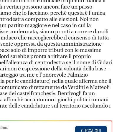
andidatura non è ufficiale in quanto manca il
i i vertici possono ancora fare un passo
iamo che lo facciano, perchè questa è l'unica
ntrodestra compatto alle elezioni. Noi non
n partito maggiore e nel caso in cui la
isse confermata, siamo pronti a correre da soli
indaco che raccoglierebbe il consenso di tutta
i sente oppressa da questa amministrazione
ace solo di imporre tributi con le massime
ord sarebbe pronta a ritirare il proprio
nell'alleanza di centrodestra se il nome di Gidari
ri non è espressione della volontà della base -
arteggio tra me e l'onorevole Palmizio
lia per le candidature) nella quale afferma che il
o comunicato direttamente da Verdini e Matteoli
se dei castelfranchesi». Bentivogli fa un
i affinchè accantonino i giochi politici romani
nte delle candidature sul territorio ascoltando i
itmo:
CLICCA QUI