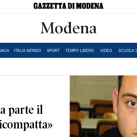
Modena
NACA
ITALIA MONDO
SPORT
TEMPO LIBERO
VIDEO
SCUOLA 
a parte il
ricompatta»