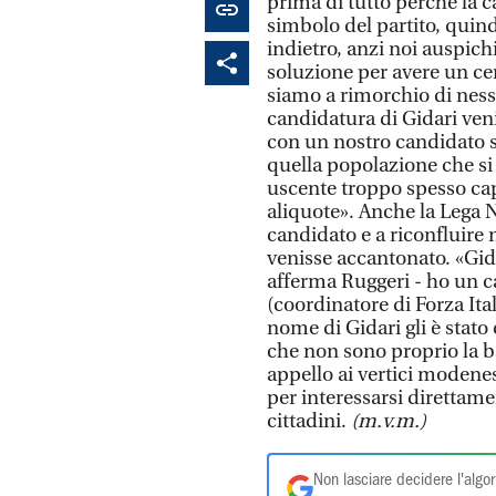
prima di tutto perchè la c
simbolo del partito, quind
indietro, anzi noi auspich
soluzione per avere un ce
siamo a rimorchio di nessu
candidatura di Gidari ven
con un nostro candidato s
quella popolazione che s
uscente troppo spesso cap
aliquote». Anche la Lega N
candidato e a riconfluire 
venisse accantonato. «Gida
afferma Ruggeri - ho un c
(coordinatore di Forza Ita
nome di Gidari gli è stat
che non sono proprio la ba
appello ai vertici modenes
per interessarsi direttame
cittadini.
(m.v.m.)
Non lasciare decidere l'algor