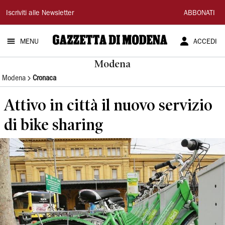
Gazzetta
Iscriviti alle Newsletter
ABBONATI
di
MENU
ACCEDI
Modena
Modena
Modena
Cronaca
Attivo in città il nuovo servizio
di bike sharing