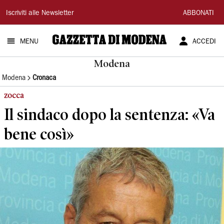
Gazzetta
Iscriviti alle Newsletter
ABBONATI
di
MENU
ACCEDI
Modena
Modena
Modena
Cronaca
zocca
Il sindaco dopo la sentenza: «Va
bene così»